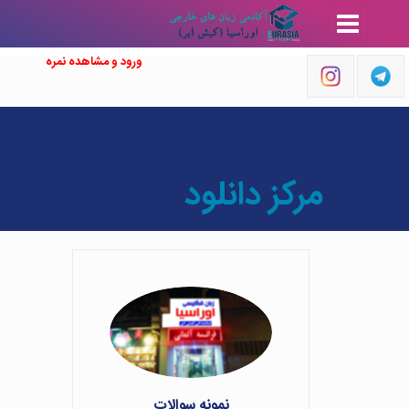
05138433116
Info@mkishair.com
ورود به محیط کاربری و مشاهده نمرات
ورود و مشاهده نمره
مرکز دانلود
نمونه سوالات