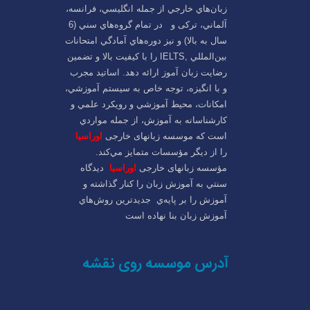
زبان‌هاي خارجي از جمله انگليسي، فرانسه،
آلماني، ترکی و در تمام گروه‌هاي سني (6
سال به بالا) و نيز دوره‌هاي آمادگي امتحانات
بين‌المللي ,IELTS را با کيفيت بالا و تضمين
رضايت زبان آموز ارائه دهد. اساتيد مجرب
و با انگيزه، توجه خاص به سيستم آموزشي،
امکانات، محيط آموزشي و رويكرد علمي و
كارشناسانه به آموزش، از جمله مواردي
است که موسسه زبانهای خارجی
اوراسیا
را از ديگر مؤسسات متمايز مي‌کند.
مؤسسه زبانهای خارجی
اوراسیا
ديدگاه
سنتي به آموزش زبان را کنار گذاشته و
آموزش را بر پايه‌ي جديدترين روش‌هاي
آموزش زبان بنا نهاده است
آدرس موسسه روی نقشه