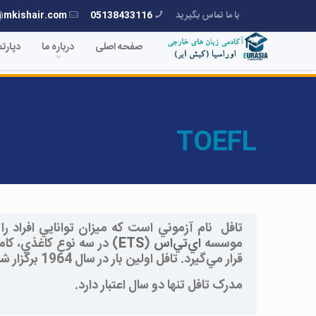
با ما تماس بگیرید
05138433116
@mkishair.com
صفحه اصلی
درباره ما
دپارت
TOEFL
تافل
نام آزموني است که ميزان توانايي افراد را
موسسه
اي‌تي‌اس
(
ETS
) در سه نوع کاغذي، کا
قرار مي‌گيرد. تافل اولين بار در سال 1964 برگزار شد و پس از آن تا کنون نزديک به 20 ميليون نفر در اين آزمون شرکت کرده‌اند.
مدرک تافل تنها دو سال اعتبار دارد.