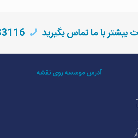
ت بیشتر با ما تماس بگیرید
05138433116
آدرس موسسه روی نقشه
(6 سال به
,IELTS را با
،
از