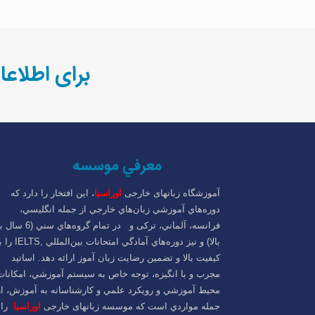
برای اطلاعا
معرفي موسسه
آموزشگاه زبانهای خارجی
اوراسیا
، اين افتخار را دارد که
دوره‌هاي آموزشي زبان‌هاي خارجي از جمله انگليسي،
فرانسه، آلماني، ترکی و در تمام گروه‌هاي سني 
بالا) و نيز دوره‌هاي آمادگي امتحانات بين‌المللي 
کيفيت بالا و تضمين رضايت زبان آموز ارائه دهد. اساتيد
مجرب و با انگيزه، توجه خاص به سيستم آموزشي، امکانات
محيط آموزشي و رويكرد علمي و كارشناسانه به آموزش، از
جمله مواردي است که موسسه زبانهای خارجی
اوراسیا
را 