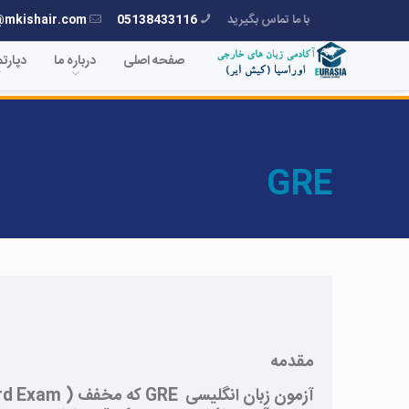
با ما تماس بگیرید
05138433116
@mkishair.com
صفحه اصلی
درباره ما
دپارت
GRE
مقدمه
آزمون زبان انگلیسی
GRE
که مخفف (
rd Exam