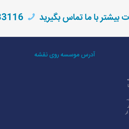
ت بیشتر با ما تماس بگیرید
05138433116
آدرس موسسه روی نقشه
(6 سال به
,IELTS را با
،
از