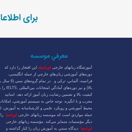
برای اطلاعا
معرفي موسسه
آموزشگاه زبانهای خارجی
اوراسیا
، اين افتخار را دارد که
دوره‌هاي آموزشي زبان‌هاي خارجي از جمله انگليسي،
فرانسه، آلماني، ترکی و در تمام گروه‌هاي سني 
بالا) و نيز دوره‌هاي آمادگي امتحانات بين‌المللي 
کيفيت بالا و تضمين رضايت زبان آموز ارائه دهد. اساتيد
مجرب و با انگيزه، توجه خاص به سيستم آموزشي، امکانات
محيط آموزشي و رويكرد علمي و كارشناسانه به آموزش، از
جمله مواردي است که موسسه زبانهای خارجی
اوراسیا
را 
ديگر مؤسسات متمايز مي‌کند. مؤسسه زبانهای خارجی
اوراسیا
ديدگاه سنتي به آموزش زبان را کنار گذاشته و