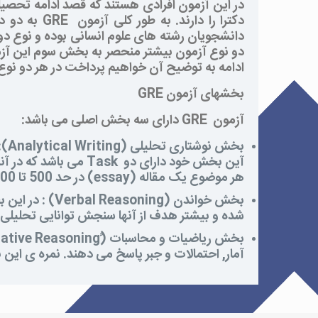
در این آزمون افرادی هستند که قصد ادامه تحصیل
دکترا را دارند. به طور کلی آزمون
GRE
به دو د
دانشجویان رشته های علوم انسانی بوده و نوع د
دو نوع آزمون بیشتر منحصر به بخش سوم این آز
ادامه به توضیح آن خواهیم پرداخت در هر دو نو
بخشهای آزمون
GRE
آزمون
GRE
دارای سه بخش اصلی می باشد:
بخش نوشتاری تحلیلی (
Analytical Writing
):
آین بخش خود دارای دو
Task
می باشد که در آن
هر موضوع یک مقاله (
essay
) در حد 500 تا 600 کلمه بنویسد. نمره ی این بخش بازه ای بین 0 تا 6 می باشد.
بخش خواندن (
Verbal Reasoning
) : در این 
شده و بیشتر هدف از آنها سنجش توانایی تحلیلی شرکت کن
بخش ریاضیات و محاسبات (ً
ative Reasoning
آمار, احتمالات و جبر پاسخ می دهند. نمره ی این بخش بازه ای ب