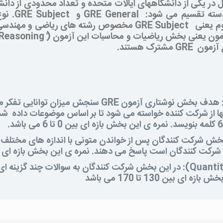
 در یکی از دانشگاههای ایالات متحده و تعداد محدودی از دان
سته تقسیم می شود:
GRE General
و
GRE Subject
. نو
وم یعنی
GRE Subject
مخصوص رشته های ریاضی و مهندسی می ب
مون یعنی بخش ریاضیات و محاسبات این آزمون (ً
 Reasoning
ع آزمون
GRE
مشترک هستند.
 هدف بخش نوشتاری آزمون
GRE
سنجش میزان توانایی تفکر من
ها از شرکت کننده خواسته می شود تا بر اساس موضوعات داده ش
بخش شرکت کنندگان پس از خواندن متونی با اندازه های مختلف با
ندگان است پاسخ می دهند. نمره ی این بخش بازه ای بین 130 تا 170 می 
Quantit
): در این بخش شرکت کنندگان به سوالات چند گزینه ای 
ین 130 تا 170 می باشد